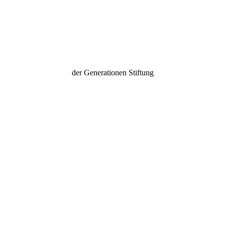
gendrat der Generationen Stift
der Generationen Stiftung