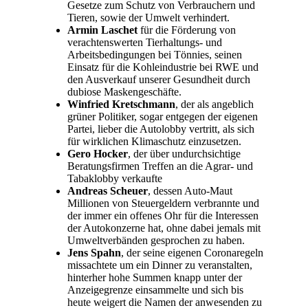
Gesetze zum Schutz von Verbrauchern und
Tieren, sowie der Umwelt verhindert.
Armin Laschet
für die Förderung von
verachtenswerten Tierhaltungs- und
Arbeitsbedingungen bei Tönnies, seinen
Einsatz für die Kohleindustrie bei RWE und
den Ausverkauf unserer Gesundheit durch
dubiose Maskengeschäfte.
Winfried Kretschmann
, der als angeblich
grüner Politiker, sogar entgegen der eigenen
Partei, lieber die Autolobby vertritt, als sich
für wirklichen Klimaschutz einzusetzen.
Gero Hocker
, der über undurchsichtige
Beratungsfirmen Treffen an die Agrar- und
Tabaklobby verkaufte
Andreas Scheuer
, dessen Auto-Maut
Millionen von Steuergeldern verbrannte und
der immer ein offenes Ohr für die Interessen
der Autokonzerne hat, ohne dabei jemals mit
Umweltverbänden gesprochen zu haben.
Jens Spahn
, der seine eigenen Coronaregeln
missachtete um ein Dinner zu veranstalten,
hinterher hohe Summen knapp unter der
Anzeigegrenze einsammelte und sich bis
heute weigert die Namen der anwesenden zu