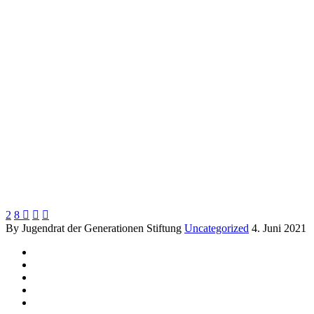
ausuferndem Lobbyismus!
2
8



By Jugendrat der Generationen Stiftung
Uncategorized
4. Juni 2021